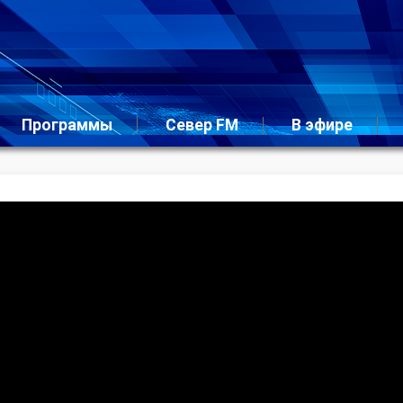
Программы
Север FM
В эфире