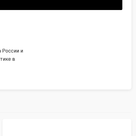
 России и
тике в