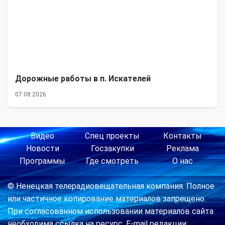
Дорожные работы в п. Искателей
07.08.2026
Видео
Спец проекты
Контакты
Новости
Госзакупки
Реклама
Программы
Где смотреть
О нас
© Ненецкая телерадиовещательная компания. Полное
или частичное копирование материалов запрещено.
При согласованном использовании материалов сайта
необходима ссылка на ресурс. E-mail редакции: