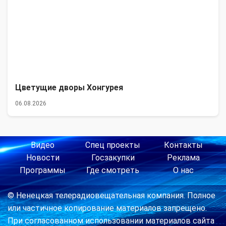
Цветущие дворы Хонгурея
06.08.2026
Видео
Спец проекты
Контакты
Новости
Госзакупки
Реклама
Программы
Где смотреть
О нас
© Ненецкая телерадиовещательная компания. Полное
или частичное копирование материалов запрещено.
При согласованном использовании материалов сайта