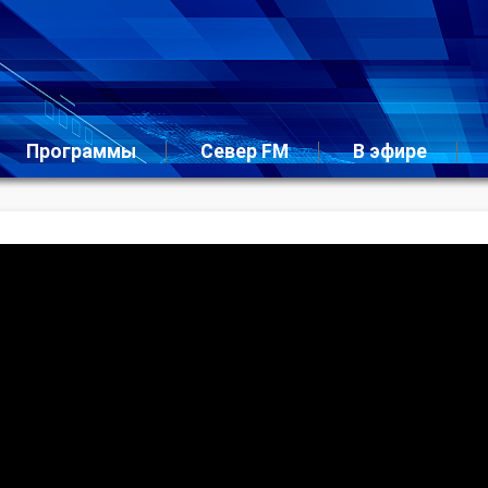
Программы
Север FM
В эфире