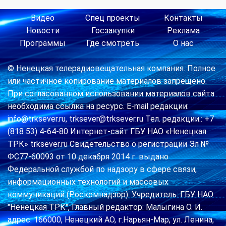
Видео
Спец проекты
Контакты
Новости
Госзакупки
Реклама
Программы
Где смотреть
О нас
© Ненецкая телерадиовещательная компания. Полное
или частичное копирование материалов запрещено.
При согласованном использовании материалов сайта
необходима ссылка на ресурс. E-mail редакции:
info@trksever.ru, trksever@trksever.ru Тел. редакции.: +7
(818 53) 4-64-80 Интернет-сайт ГБУ НАО «Ненецкая
ТРК» trksever.ru Свидетельство о регистрации Эл №
ФС77-60093 от 10 декабря 2014 г. выдано
Федеральной службой по надзору в сфере связи,
информационных технологий и массовых
коммуникаций (Роскомнадзор). Учредитель: ГБУ НАО
"Ненецкая ТРК", Главный редактор: Малыгина О. И.
адрес: 166000, Ненецкий АО, г.Нарьян-Мар, ул. Ленина,