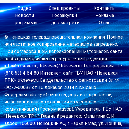
Видео
Спец проекты
Контакты
Новости
Госзакупки
Реклама
Программы
Где смотреть
О нас
© Ненецкая телерадиовещательная компания. Полное
или частичное копирование материалов запрещено.
При согласованном использовании материалов сайта
необходима ссылка на ресурс. E-mail редакции:
info@trksever.ru, trksever@trksever.ru Тел. редакции.: +7
(818 53) 4-64-80 Интернет-сайт ГБУ НАО «Ненецкая
ТРК» trksever.ru Свидетельство о регистрации Эл №
ФС77-60093 от 10 декабря 2014 г. выдано
Федеральной службой по надзору в сфере связи,
информационных технологий и массовых
коммуникаций (Роскомнадзор). Учредитель: ГБУ НАО
"Ненецкая ТРК", Главный редактор: Малыгина О. И.
адрес: 166000, Ненецкий АО, г.Нарьян-Мар, ул. Ленина,