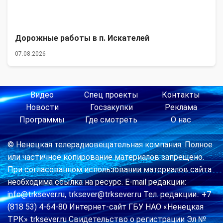
Дорожные работы в п. Искателей
07.08.2026
Видео
Спец проекты
Контакты
Новости
Госзакупки
Реклама
Программы
Где смотреть
О нас
© Ненецкая телерадиовещательная компания. Полное
или частичное копирование материалов запрещено.
При согласованном использовании материалов сайта
необходима ссылка на ресурс. E-mail редакции:
info@trksever.ru, trksever@trksever.ru Тел. редакции.: +7
(818 53) 4-64-80 Интернет-сайт ГБУ НАО «Ненецкая
ТРК» trksever.ru Свидетельство о регистрации Эл №