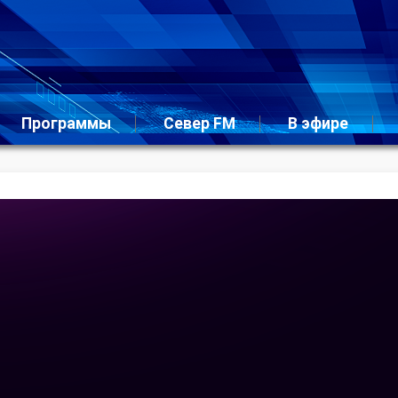
Программы
Север FM
В эфире