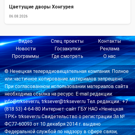
Цветущие дворы Хонгурея
06.08.2026
Видео
Спец проекты
Контакты
Новости
Госзакупки
Реклама
Программы
Где смотреть
О нас
© Ненецкая телерадиовещательная компания. Полное
или частичное копирование материалов запрещено.
При согласованном использовании материалов сайта
необходима ссылка на ресурс. E-mail редакции:
info@trksever.ru, trksever@trksever.ru Тел. редакции.: +7
(818 53) 4-64-80 Интернет-сайт ГБУ НАО «Ненецкая
ТРК» trksever.ru Свидетельство о регистрации Эл №
ФС77-60093 от 10 декабря 2014 г. выдано
Федеральной службой по надзору в сфере связи,