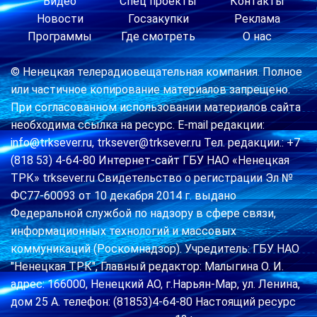
Видео
Спец проекты
Контакты
Новости
Госзакупки
Реклама
Программы
Где смотреть
О нас
© Ненецкая телерадиовещательная компания. Полное
или частичное копирование материалов запрещено.
При согласованном использовании материалов сайта
необходима ссылка на ресурс. E-mail редакции:
info@trksever.ru, trksever@trksever.ru Тел. редакции.: +7
(818 53) 4-64-80 Интернет-сайт ГБУ НАО «Ненецкая
ТРК» trksever.ru Свидетельство о регистрации Эл №
ФС77-60093 от 10 декабря 2014 г. выдано
Федеральной службой по надзору в сфере связи,
информационных технологий и массовых
коммуникаций (Роскомнадзор). Учредитель: ГБУ НАО
"Ненецкая ТРК", Главный редактор: Малыгина О. И.
адрес: 166000, Ненецкий АО, г.Нарьян-Мар, ул. Ленина,
дом 25 А. телефон: (81853)4-64-80 Настоящий ресурс