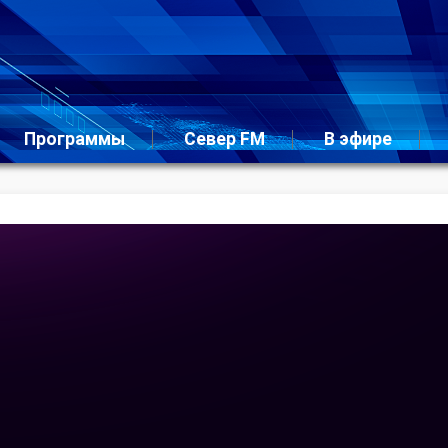
Программы
Север FM
В эфире