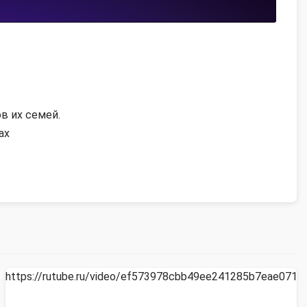
в их семей.
ах
https://rutube.ru/video/ef573978cbb49ee241285b7eae0718