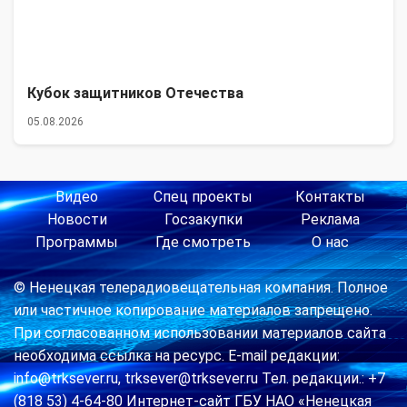
Кубок защитников Отечества
05.08.2026
Видео
Спец проекты
Контакты
Новости
Госзакупки
Реклама
Программы
Где смотреть
О нас
© Ненецкая телерадиовещательная компания. Полное
или частичное копирование материалов запрещено.
При согласованном использовании материалов сайта
необходима ссылка на ресурс. E-mail редакции:
info@trksever.ru, trksever@trksever.ru Тел. редакции.: +7
(818 53) 4-64-80 Интернет-сайт ГБУ НАО «Ненецкая