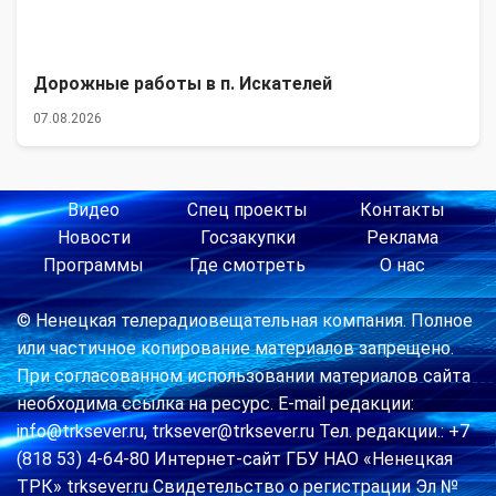
Дорожные работы в п. Искателей
07.08.2026
Видео
Спец проекты
Контакты
Новости
Госзакупки
Реклама
Программы
Где смотреть
О нас
© Ненецкая телерадиовещательная компания. Полное
или частичное копирование материалов запрещено.
При согласованном использовании материалов сайта
необходима ссылка на ресурс. E-mail редакции:
info@trksever.ru, trksever@trksever.ru Тел. редакции.: +7
(818 53) 4-64-80 Интернет-сайт ГБУ НАО «Ненецкая
ТРК» trksever.ru Свидетельство о регистрации Эл №