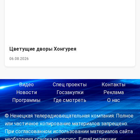
Цветущие дворы Хонгурея
06.08.2026
Видео
Спец проекты
Контакты
Новости
Госзакупки
Реклама
Программы
Где смотреть
О нас
© Ненецкая телерадиовещательная компания. Полное
или частичное копирование материалов запрещено.
При согласованном использовании материалов сайта
необходима ссылка на ресурс. E-mail редакции: