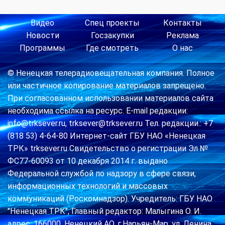
Видео
Спец проекты
Контакты
Новости
Госзакупки
Реклама
Программы
Где смотреть
О нас
© Ненецкая телерадиовещательная компания. Полное
или частичное копирование материалов запрещено.
При согласованном использовании материалов сайта
необходима ссылка на ресурс. E-mail редакции:
info@trksever.ru, trksever@trksever.ru Тел. редакции.: +7
(818 53) 4-64-80 Интернет-сайт ГБУ НАО «Ненецкая
ТРК» trksever.ru Свидетельство о регистрации Эл №
ФС77-60093 от 10 декабря 2014 г. выдано
Федеральной службой по надзору в сфере связи,
информационных технологий и массовых
коммуникаций (Роскомнадзор). Учредитель: ГБУ НАО
"Ненецкая ТРК", Главный редактор: Малыгина О. И.
адрес: 166000, Ненецкий АО, г.Нарьян-Мар, ул. Ленина,