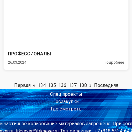
ПРОФЕССИОНАЛЫ
26.03.2024
Подробнее
Первая
«
134
135
136
137
138
»
Последняя
Спец проекты
Госзакупки
Где смотреть
и частичное копирование материалов запрещено. При сог
ver.ru, trksever@trksever.ru Тел. редакции.: +7 (818 53) 4-