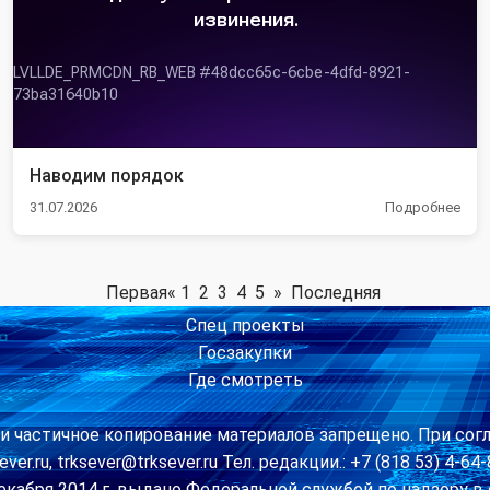
Наводим порядок
31.07.2026
Подробнее
Первая
«
1
2
3
4
5
»
Последняя
Спец проекты
Госзакупки
Где смотреть
и частичное копирование материалов запрещено. При сог
ver.ru, trksever@trksever.ru Тел. редакции.: +7 (818 53) 4-
екабря 2014 г. выдано Федеральной службой по надзору 