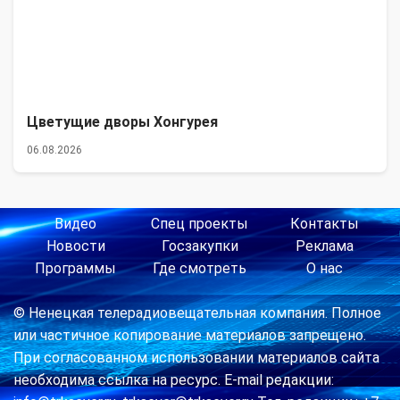
Цветущие дворы Хонгурея
06.08.2026
Видео
Спец проекты
Контакты
Новости
Госзакупки
Реклама
Программы
Где смотреть
О нас
© Ненецкая телерадиовещательная компания. Полное
или частичное копирование материалов запрещено.
При согласованном использовании материалов сайта
необходима ссылка на ресурс. E-mail редакции: