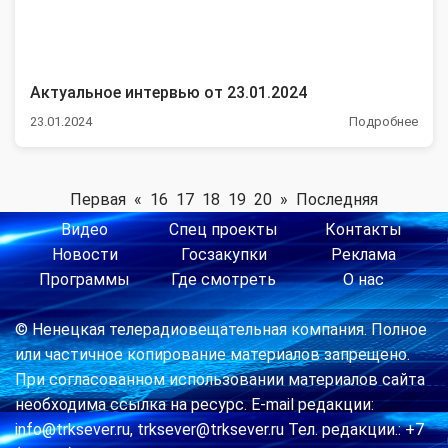
Актуальное интервью от 23.01.2024
23.01.2024
Подробнее
Первая
«
16
17
18
19
20
»
Последняя
Видео
Спец проекты
Контакты
Новости
Госзакупки
Реклама
Программы
Где смотреть
О нас
© Ненецкая телерадиовещательная компания. Полное
или частичное копирование материалов запрещено.
При согласованном использовании материалов сайта
необходима ссылка на ресурс. E-mail редакции:
info@trksever.ru, trksever@trksever.ru Тел. редакции.: +7