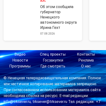
АЭС
Об этом сообщила
губернатор
Ненецкого
автономного округа
Ирина Гехт
07.08.2026
Видео
Спец проекты
Контакты
Новости
Госзакупки
Реклама
Программы
Где смотреть
О нас
© Ненецкая телерадиовещательная компания. Полное
или частичное копирование материалов запрещено.
При согласованном использовании материалов сайта
необходима ссылка на ресурс. E-mail редакции:
info@trksever.ru, trksever@trksever.ru Тел. редакции.: +7