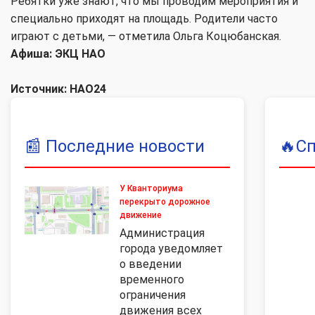
Ребятки уже знают, что мы проводим мероприятия и
специально приходят на площадь. Родители часто
играют с детьми, — отметила Ольга Коцюбанская.
Афиша: ЭКЦ НАО
Источник: НАО24
📰
Последние новости
🔥
С
У Кванториума
перекрыто дорожное
движение
Администрация
города уведомляет
о введении
временного
ограничения
движения всех