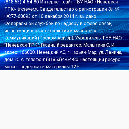
(818 53) 4-64-80 Интернет-сайт ГБУ НАО «Ненецкая
ТРК» trksever.ru Свидетельство о регистрации Эл №
ФС77-60093 от 10 декабря 2014 г. выдано
Федеральной службой по надзору в сфере связи,
информационных технологий и массовых
коммуникаций (Роскомнадзор). Учредитель: ГБУ НАО
"Ненецкая ТРК", Главный редактор: Малыгина О. И.
адрес: 166000, Ненецкий АО, г.Нарьян-Мар, ул. Ленина,
дом 25 А. телефон: (81853)4-64-80 Настоящий ресурс
может содержать материалы 12+