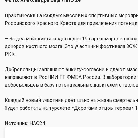
Фото: Александра Берг/НАО 24
Практически на каждых массовых спортивных меропри
Российского Красного Креста для привлечения потенц
— За два майских выходных дня 19 нарьянмарцев попо
доноров костного мозга. Это участники фестиваля ЗОЖ 
РКК.
Добровольцы заполняют анкету-согласие и сдают мазок
направляют в РосНИИ ГТ ФМБА России. В лаборатории 
добровольцев в базу потенциальных дарителей стволо
Каждый новый участник даёт шанс на жизнь смертель
будет работать на турслёте «Дорогами отцов-героев» 1
Источник: НАО24