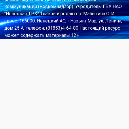
коммуникаций (Роскомнадзор). Учредитель: ГБУ НАО
"Ненецкая ТРК", Главный редактор: Малыгина О. И.
адрес: 166000, Ненецкий АО, г.Нарьян-Мар, ул. Ленина,
дом 25 А. телефон: (81853)4-64-80 Настоящий ресурс
может содержать материалы 12+