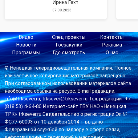
Ирина Гехт
07.08.2026
Видео
Спец проекты
Контакты
Новости
Госзакупки
Реклама
Программы
Где смотреть
О нас
© Ненецкая телерадиовещательная компания. Полное
или частичное копирование материалов запрещено.
При согласованном использовании материалов сайта
необходима ссылка на ресурс. E-mail редакции:
info@trksever.ru, trksever@trksever.ru Тел. редакции.: +7
(818 53) 4-64-80 Интернет-сайт ГБУ НАО «Ненецкая
ТРК» trksever.ru Свидетельство о регистрации Эл №
ФС77-60093 от 10 декабря 2014 г. выдано
Федеральной службой по надзору в сфере связи,
информационных технологий и массовых